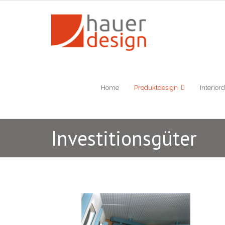
Skip
to
content
Home
Produktdesign
Interior
Investitionsgüter