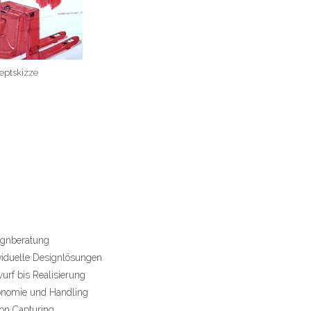
eptskizze
ignberatung
viduelle Designlösungen
urf bis Realisierung
onomie und Handling
on Capturing